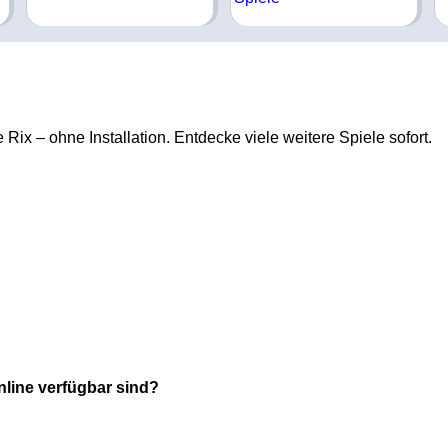
 Rix – ohne Installation. Entdecke viele weitere Spiele sofort.
nline verfügbar sind?