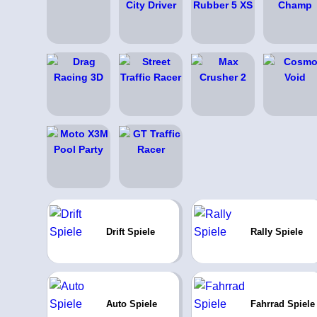
Drift Spiele
Rally Spiele
Auto Spiele
Fahrrad Spiele