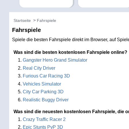
Startseite
Fahrspiele
Fahrspiele
Spiele die besten Fahrspiele direkt im Browser, auf Spiele
Was sind die besten kostenlosen Fahrspiele online?
Gangster Hero Grand Simulator
Real City Driver
Furious Car Racing 3D
Vehicles Simulator
City Car Parking 3D
Realistic Buggy Driver
Was sind die neuesten kostenlosen Fahrspiele, die o
Crazy Traffic Racer 2
Epic Stunts PvP 3D