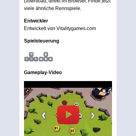
Download, direkt im Browser. Finde jetzt
viele ähnliche Rennspiele.
Entwickler
Entwickelt von Vitalitygames.com
Spielsteuerung
W
A
S
D
Gameplay-Video