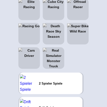
2 Spieler Spiele