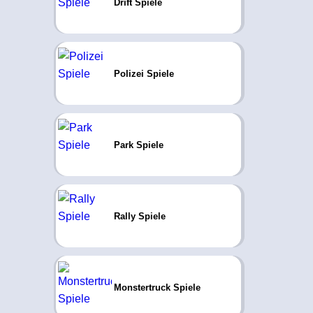
Drift Spiele
Polizei Spiele
Park Spiele
Rally Spiele
Monstertruck Spiele