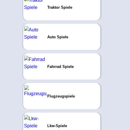
Traktor Spiele
Auto Spiele
Fahrrad Spiele
Flugzeugspiele
Lkw-Spiele