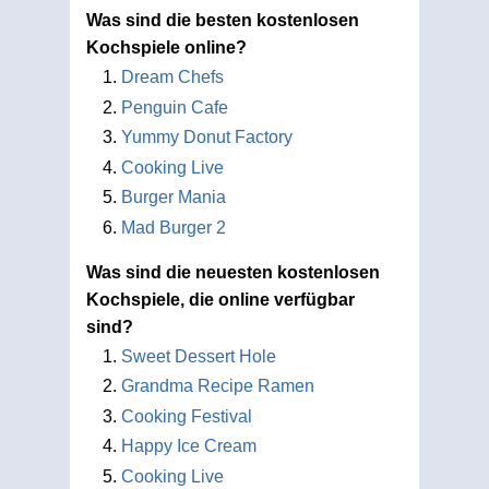
Was sind die besten kostenlosen
Kochspiele online?
Dream Chefs
Penguin Cafe
Yummy Donut Factory
Cooking Live
Burger Mania
Mad Burger 2
Was sind die neuesten kostenlosen
Kochspiele, die online verfügbar
sind?
Sweet Dessert Hole
Grandma Recipe Ramen
Cooking Festival
Happy Ice Cream
Cooking Live