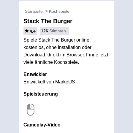
Startseite
Kochspiele
Stack The Burger
126
Stimmen
4.4
Spiele Stack The Burger online
kostenlos, ohne Installation oder
Download, direkt im Browser. Finde jetzt
viele ähnliche Kochspiele.
Entwickler
Entwickelt von MarketJS
Spielsteuerung
Gameplay-Video