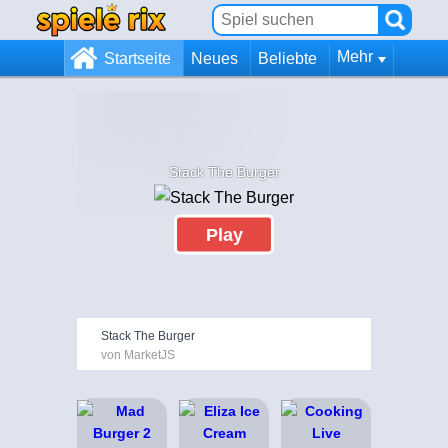
Mehr
Startseite
Neues
Beliebte
Stack The Burger
Play
Stack The Burger
von MarketJS