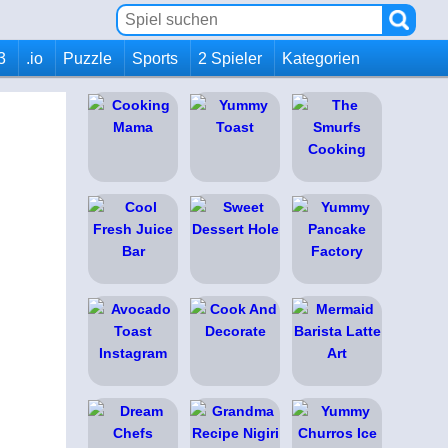
3
.io
Puzzle
Sports
2 Spieler
Kategorien