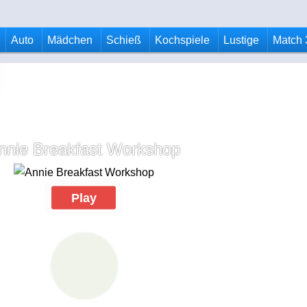
Auto
Mädchen
Schieß
Kochspiele
Lustige
Match 
nnie Breakfast Workshop
Play