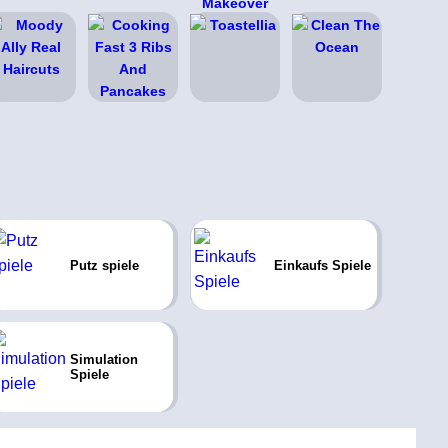
Putz spiele
Einkaufs Spiele
Simulation
Spiele