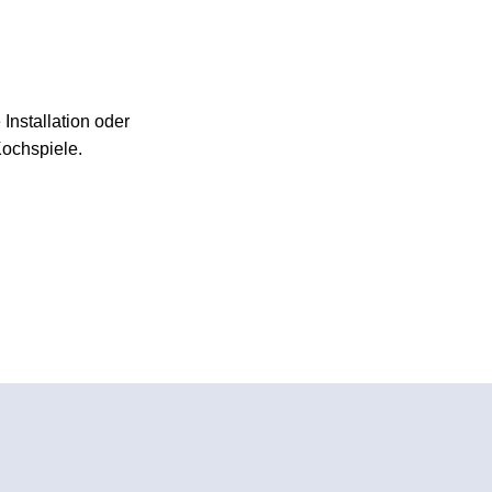
Installation oder
Kochspiele.