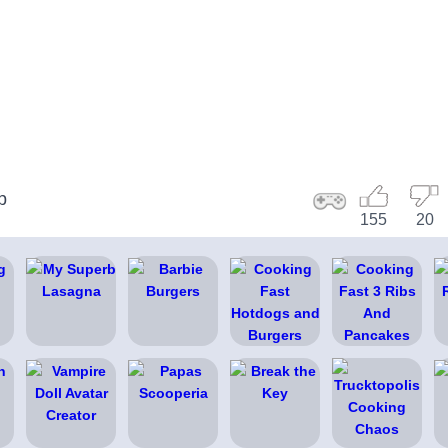
p
155
20