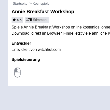
Startseite
Kochspiele
Annie Breakfast Workshop
175
Stimmen
4.5
Spiele Annie Breakfast Workshop online kostenlos, ohne 
Download, direkt im Browser. Finde jetzt viele ähnliche 
Entwickler
Entwickelt von witchhut.com
Spielsteuerung