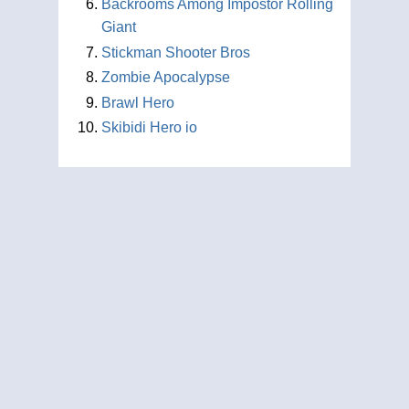
Backrooms Among Impostor Rolling
Giant
Stickman Shooter Bros
Zombie Apocalypse
Brawl Hero
Skibidi Hero io