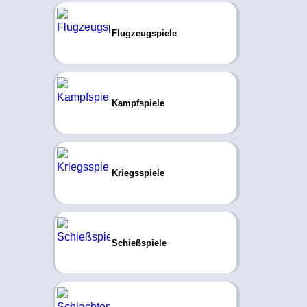
Flugzeugspiele
Kampfspiele
Kriegsspiele
Schießspiele