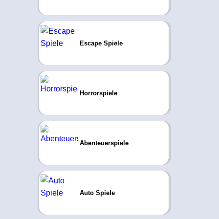
Escape Spiele
Horrorspiele
Abenteuerspiele
Auto Spiele