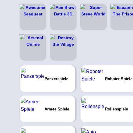
Panzerspiele
Roboter Spiele
Armee Spiele
Rollenspiele