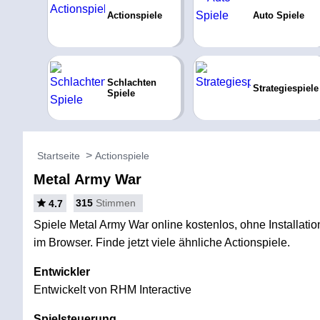
Actionspiele
Auto Spiele
Schlachten
Strategiespiele
Spiele
Startseite
Actionspiele
Metal Army War
315
Stimmen
4.7
Spiele Metal Army War online kostenlos, ohne Installati
im Browser. Finde jetzt viele ähnliche Actionspiele.
Entwickler
Entwickelt von RHM Interactive
Spielsteuerung