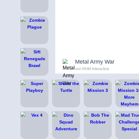
Metal Army War
von RHM Interactive