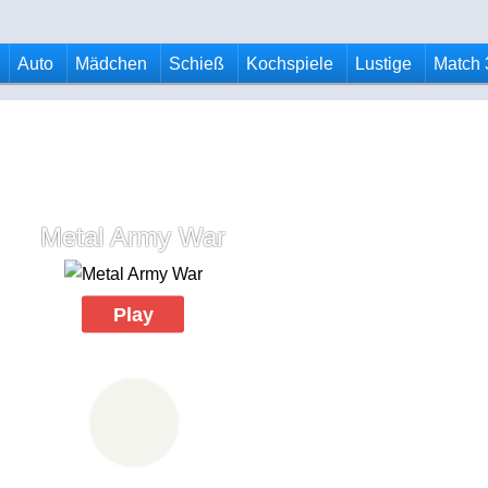
Auto
Mädchen
Schieß
Kochspiele
Lustige
Match 
Metal Army War
Play