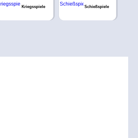
Kriegsspiele
Schießspiele