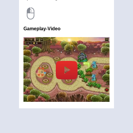
Gameplay-Video