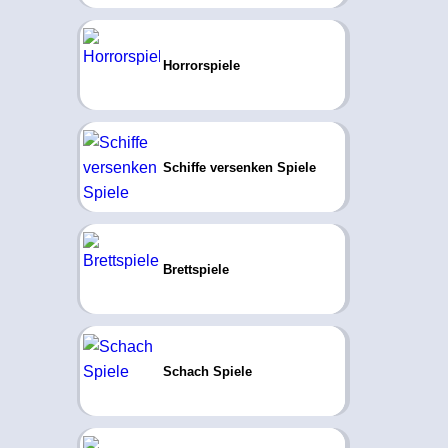
Horrorspiele
Schiffe versenken Spiele
Brettspiele
Schach Spiele