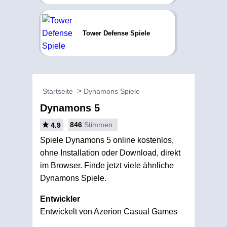
Tower Defense Spiele
Startseite
Dynamons Spiele
Dynamons 5
846
Stimmen
4.9
Spiele Dynamons 5 online kostenlos,
ohne Installation oder Download, direkt
im Browser. Finde jetzt viele ähnliche
Dynamons Spiele.
Entwickler
Entwickelt von Azerion Casual Games