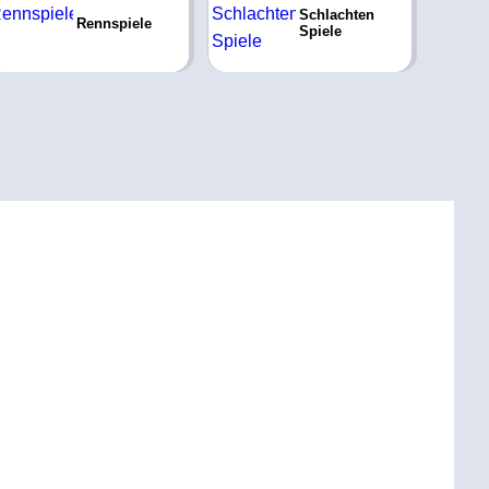
Schlachten
Rennspiele
Spiele