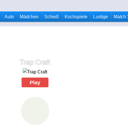
Auto
Mädchen
Schieß
Kochspiele
Lustige
Match 
Trap Craft
Play