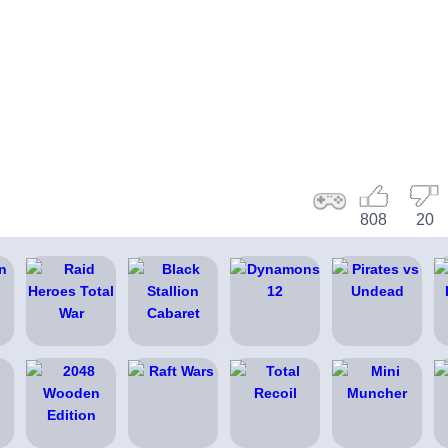
808
20