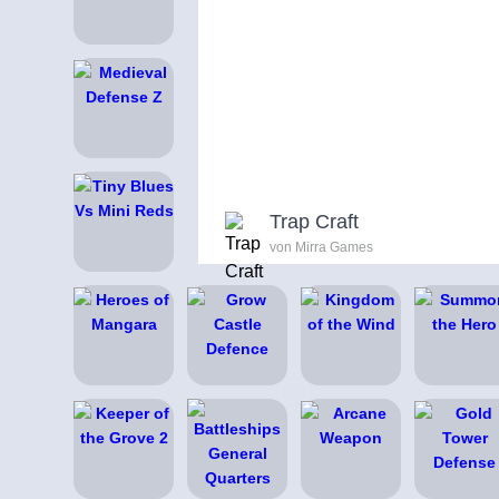
Trap Craft
von Mirra Games