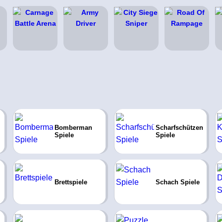
Bomberman
Scharfschützen
Spiele
Spiele
Brettspiele
Schach Spiele