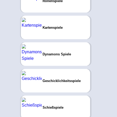
Rollenspiele
Kartenspiele
Dynamons Spiele
Geschicklichkeitsspiele
Schießspiele