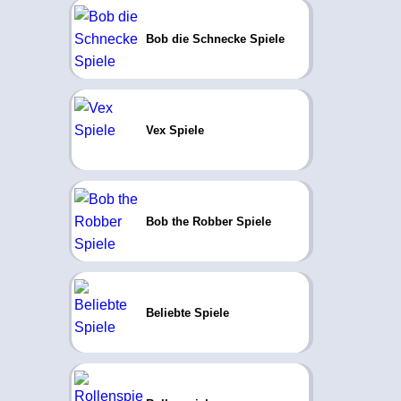
Bob die Schnecke Spiele
Vex Spiele
Bob the Robber Spiele
Beliebte Spiele