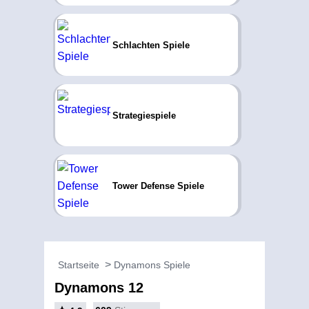
Schlachten Spiele
Strategiespiele
Tower Defense Spiele
Startseite
Dynamons Spiele
Dynamons 12