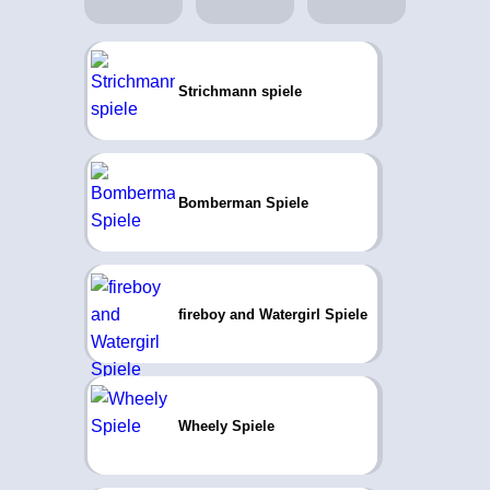
Strichmann spiele
Bomberman Spiele
fireboy and Watergirl Spiele
Wheely Spiele