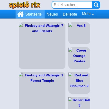
Mehr
Startseite
Neues
Beliebte