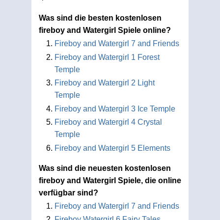
Was sind die besten kostenlosen
fireboy and Watergirl Spiele online?
Fireboy and Watergirl 7 and Friends
Fireboy and Watergirl 1 Forest
Temple
Fireboy and Watergirl 2 Light
Temple
Fireboy and Watergirl 3 Ice Temple
Fireboy and Watergirl 4 Crystal
Temple
Fireboy and Watergirl 5 Elements
Was sind die neuesten kostenlosen
fireboy and Watergirl Spiele, die online
verfügbar sind?
Fireboy and Watergirl 7 and Friends
Fireboy Watergirl 6 Fairy Tales