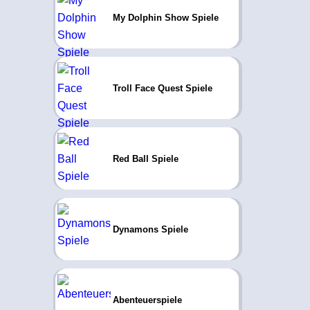
My Dolphin Show Spiele
Troll Face Quest Spiele
Red Ball Spiele
Dynamons Spiele
Abenteuerspiele