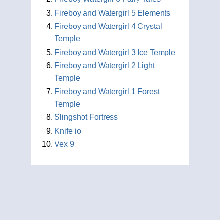
Fireboy and Watergirl 5 Elements
Fireboy and Watergirl 4 Crystal
Temple
Fireboy and Watergirl 3 Ice Temple
Fireboy and Watergirl 2 Light
Temple
Fireboy and Watergirl 1 Forest
Temple
Slingshot Fortress
Knife io
Vex 9