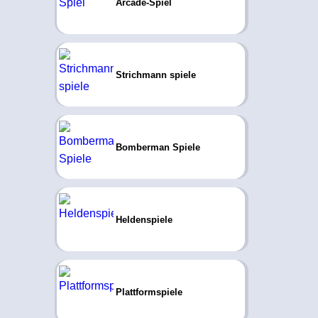
Arcade-Spiel
Strichmann spiele
Bomberman Spiele
Heldenspiele
Plattformspiele