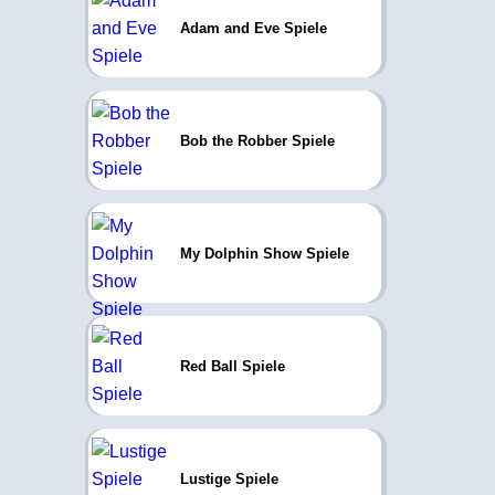
Adam and Eve Spiele
Bob the Robber Spiele
My Dolphin Show Spiele
Red Ball Spiele
Lustige Spiele