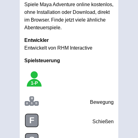
Spiele Maya Adventure online kostenlos,
ohne Installation oder Download, direkt
im Browser. Finde jetzt viele ähnliche
Abenteuerspiele.
Entwickler
Entwickelt von RHM Interactive
Spielsteuerung
1-P
W
Bewegung
A
S
D
F
Schießen