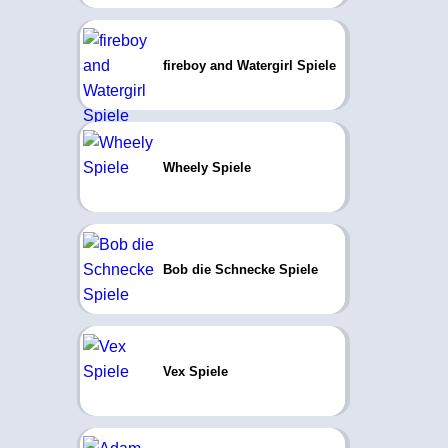
fireboy and Watergirl Spiele
Wheely Spiele
Bob die Schnecke Spiele
Vex Spiele