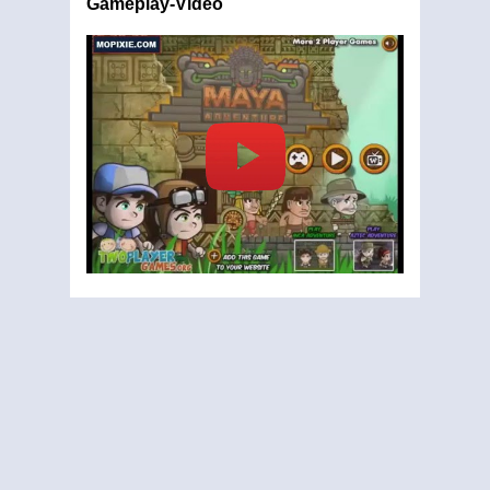
Gameplay-Video