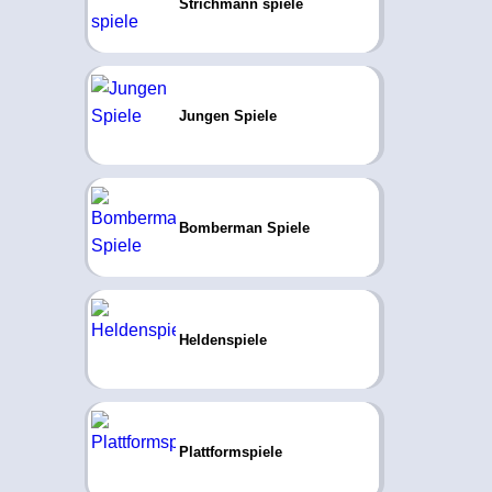
Strichmann spiele
Jungen Spiele
Bomberman Spiele
Heldenspiele
Plattformspiele