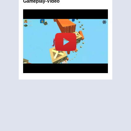
Gameplay-Video