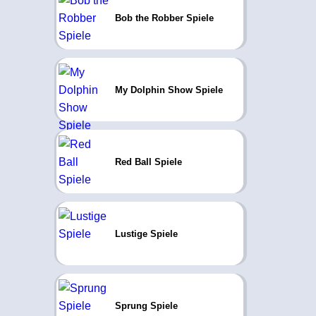
Bob the Robber Spiele
My Dolphin Show Spiele
Red Ball Spiele
Lustige Spiele
Sprung Spiele