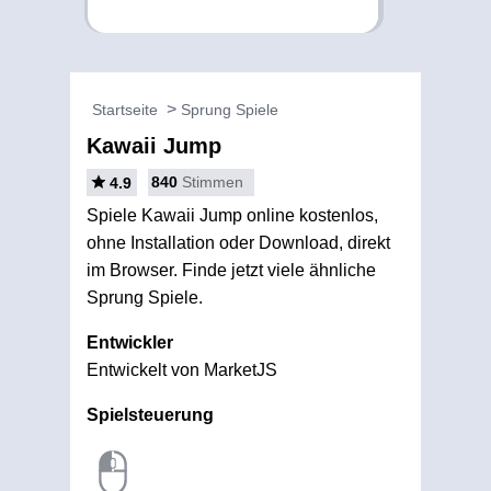
Startseite
Sprung Spiele
Kawaii Jump
840
Stimmen
4.9
Spiele Kawaii Jump online kostenlos,
ohne Installation oder Download, direkt
im Browser. Finde jetzt viele ähnliche
Sprung Spiele.
Entwickler
Entwickelt von MarketJS
Spielsteuerung