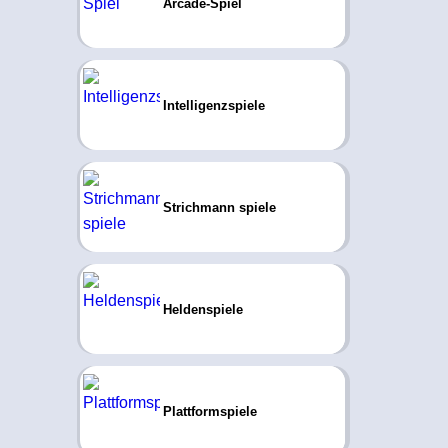
Arcade-Spiel
Intelligenzspiele
Strichmann spiele
Heldenspiele
Plattformspiele