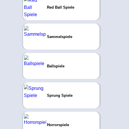
Red Ball Spiele
Sammelspiele
Ballspiele
Sprung Spiele
Horrorspiele