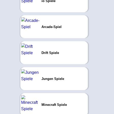
io Spiele
Arcade-Spiel
Drift Spiele
Jungen Spiele
Minecraft Spiele