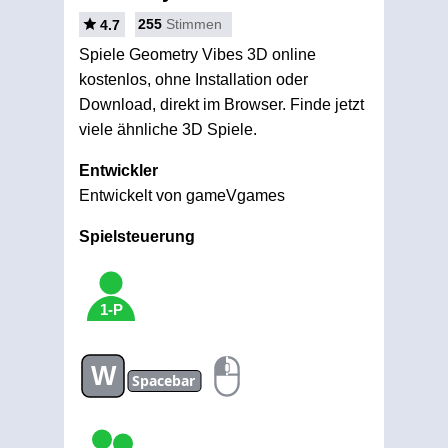
255
Stimmen
4.7
Spiele Geometry Vibes 3D online
kostenlos, ohne Installation oder
Download, direkt im Browser. Finde jetzt
viele ähnliche 3D Spiele.
Entwickler
Entwickelt von gameVgames
Spielsteuerung
1-P
W
Spacebar