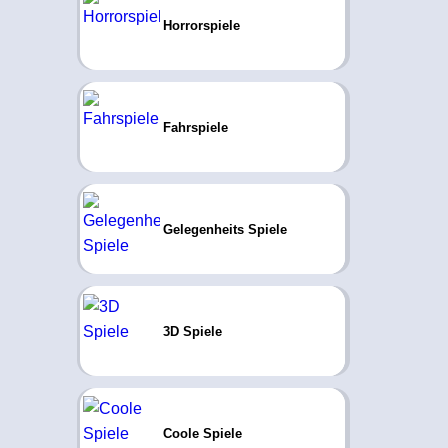
Horrorspiele
Fahrspiele
Gelegenheits Spiele
3D Spiele
Coole Spiele