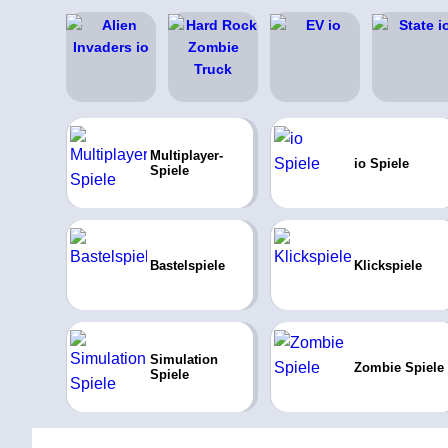
Multiplayer-
io Spiele
Spiele
Bastelspiele
Klickspiele
Simulation
Zombie Spiele
Spiele