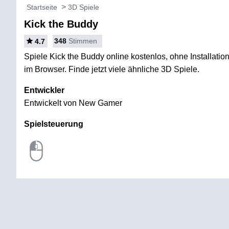
Startseite
3D Spiele
Kick the Buddy
348
Stimmen
4.7
Spiele Kick the Buddy online kostenlos, ohne Installatio
im Browser. Finde jetzt viele ähnliche 3D Spiele.
Entwickler
Entwickelt von New Gamer
Spielsteuerung