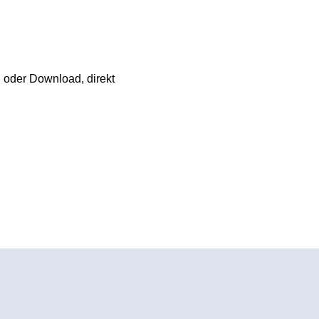
n oder Download, direkt