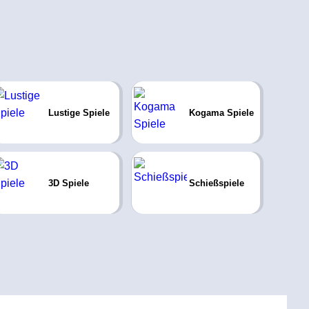
Lustige Spiele
Kogama Spiele
3D Spiele
Schießspiele