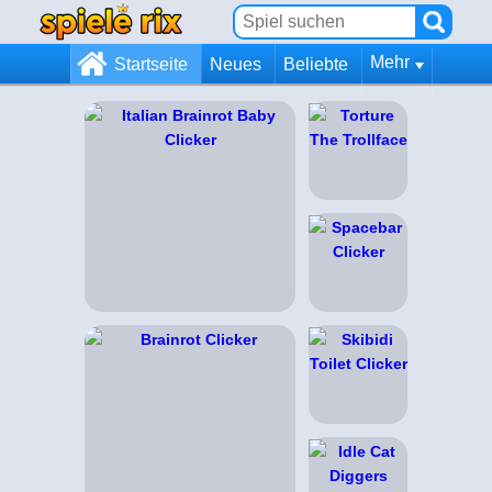
Mehr
Startseite
Neues
Beliebte