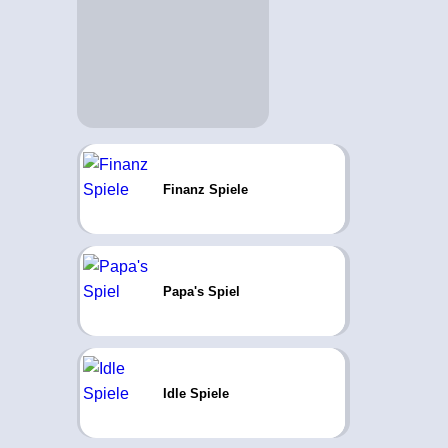
Finanz Spiele
Papa's Spiel
Idle Spiele