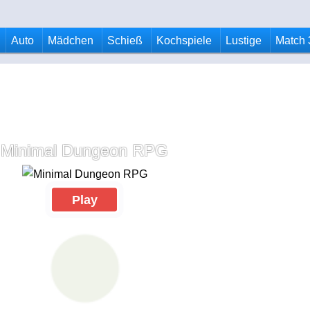
Auto
Mädchen
Schieß
Kochspiele
Lustige
Match 
Minimal Dungeon RPG
Play