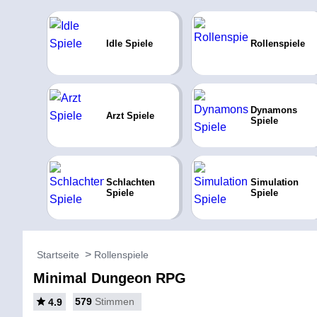
Idle Spiele
Rollenspiele
Dynamons
Arzt Spiele
Spiele
Schlachten
Simulation
Spiele
Spiele
Startseite
Rollenspiele
Minimal Dungeon RPG
579
Stimmen
4.9