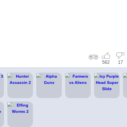
562
17