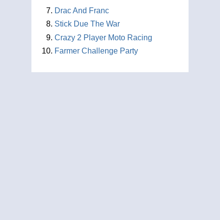
Drac And Franc
Stick Due The War
Crazy 2 Player Moto Racing
Farmer Challenge Party