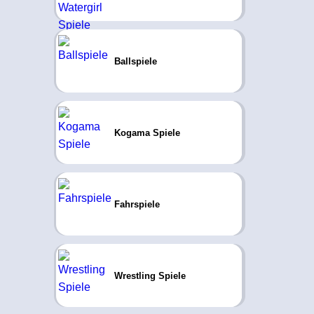
Ballspiele
Kogama Spiele
Fahrspiele
Wrestling Spiele