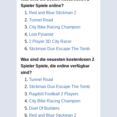
Spieler Spiele online?
Red and Blue Stickman 2
Tunnel Road
City Bike Racing Champion
Lost Pyramid
2 Player 3D City Racer
Stickman Duo Escape The Tomb
Was sind die neuesten kostenlosen 2
Spieler Spiele, die online verfügbar
sind?
Tunnel Road
Stickman Duo Escape The Tomb
Ragdoll Football 2 Players
City Bike Racing Champion
Duel Of Builders
Red and Blue Stickman 2