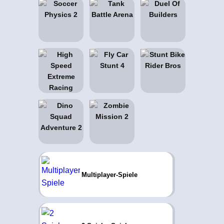
Multiplayer-Spiele