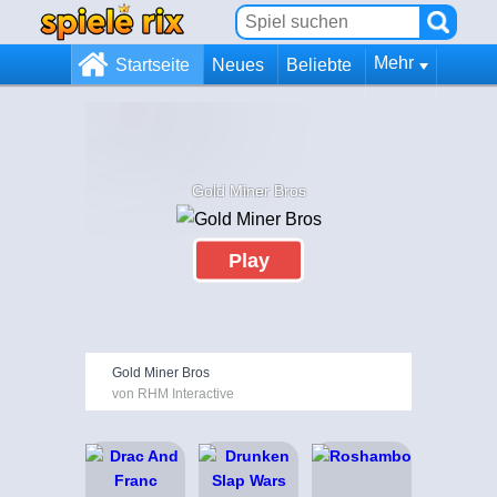
Mehr
Startseite
Neues
Beliebte
Gold Miner Bros
Play
Gold Miner Bros
von RHM Interactive