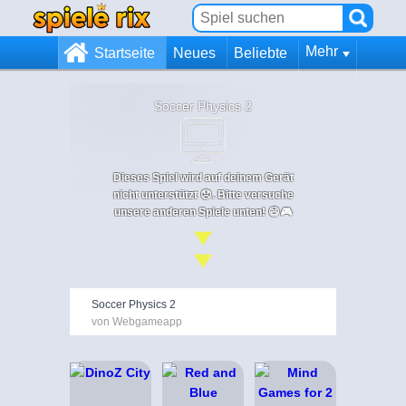
Mehr
Startseite
Neues
Beliebte
Soccer Physics 2
Dieses Spiel wird auf deinem Gerät
nicht unterstützt 😞. Bitte versuche
unsere anderen Spiele unten! 😄🎮
Soccer Physics 2
von Webgameapp