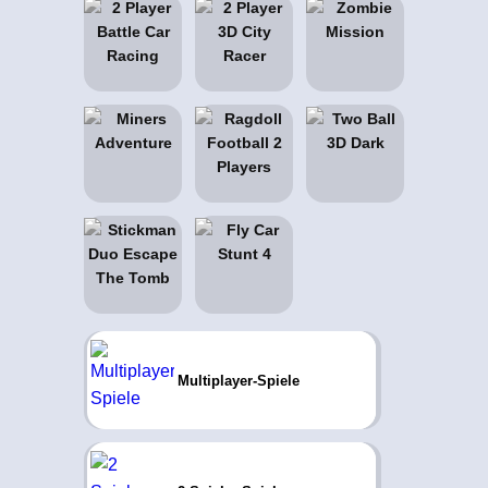
Multiplayer-Spiele