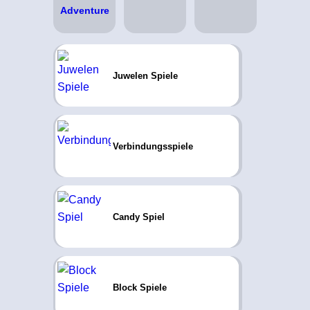
Juwelen Spiele
Verbindungsspiele
Candy Spiel
Block Spiele