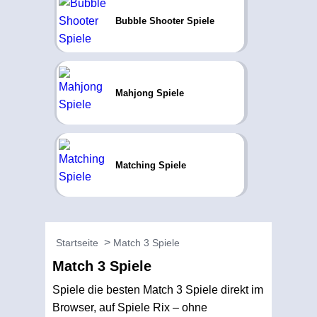
Bubble Shooter Spiele
Mahjong Spiele
Matching Spiele
Startseite
Match 3 Spiele
Match 3 Spiele
Spiele die besten Match 3 Spiele direkt im
Browser, auf Spiele Rix – ohne