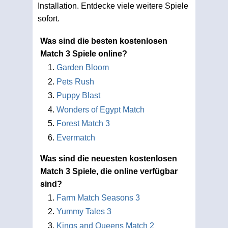
Installation. Entdecke viele weitere Spiele
sofort.
Was sind die besten kostenlosen
Match 3 Spiele online?
Garden Bloom
Pets Rush
Puppy Blast
Wonders of Egypt Match
Forest Match 3
Evermatch
Was sind die neuesten kostenlosen
Match 3 Spiele, die online verfügbar
sind?
Farm Match Seasons 3
Yummy Tales 3
Kings and Queens Match 2