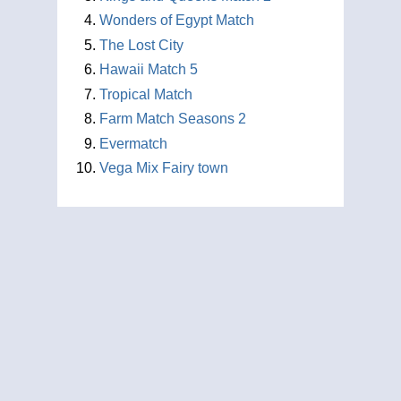
Wonders of Egypt Match
The Lost City
Hawaii Match 5
Tropical Match
Farm Match Seasons 2
Evermatch
Vega Mix Fairy town