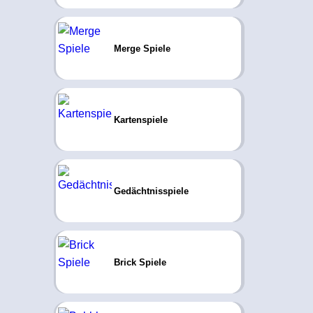
Merge Spiele
Kartenspiele
Gedächtnisspiele
Brick Spiele