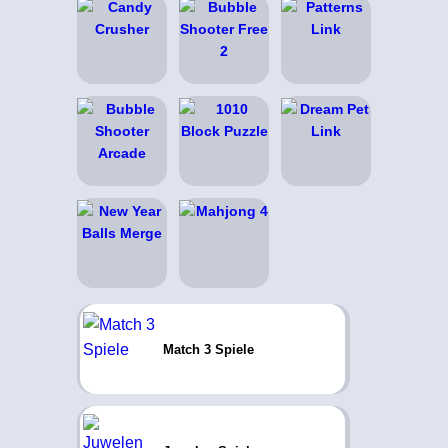
Match 3 Spiele