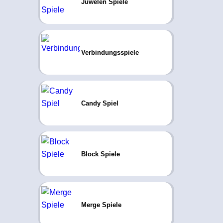
Juwelen Spiele
Verbindungsspiele
Candy Spiel
Block Spiele
Merge Spiele