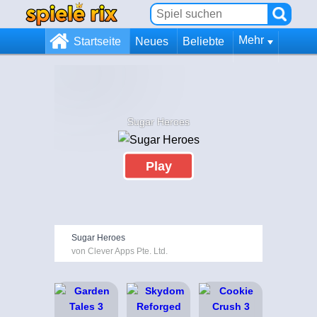
Mehr
Startseite
Neues
Beliebte
Sugar Heroes
Play
Sugar Heroes
von Clever Apps Pte. Ltd.