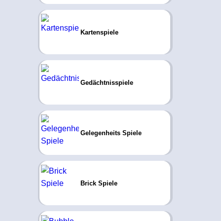
Kartenspiele
Gedächtnisspiele
Gelegenheits Spiele
Brick Spiele