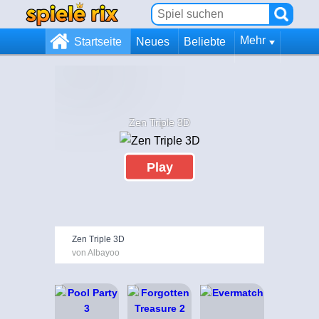
Mehr
Startseite
Neues
Beliebte
Zen Triple 3D
Play
Zen Triple 3D
von Albayoo