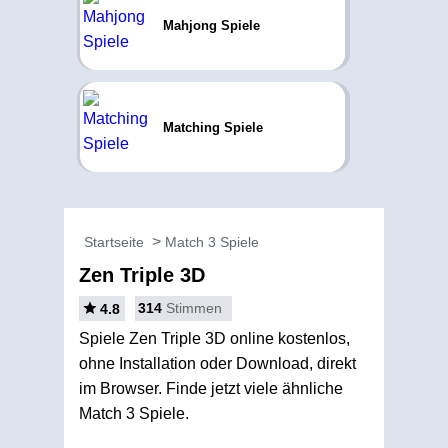
Mahjong Spiele
Matching Spiele
Startseite
Match 3 Spiele
Zen Triple 3D
314
Stimmen
4.8
Spiele Zen Triple 3D online kostenlos,
ohne Installation oder Download, direkt
im Browser. Finde jetzt viele ähnliche
Match 3 Spiele.