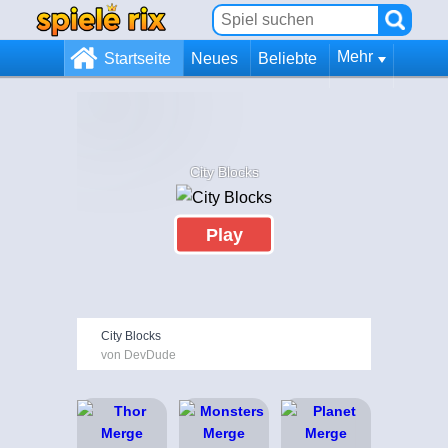
Mehr
Startseite
Neues
Beliebte
City Blocks
Play
City Blocks
von DevDude