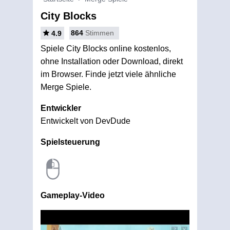
City Blocks
864
Stimmen
4.9
Spiele City Blocks online kostenlos,
ohne Installation oder Download, direkt
im Browser. Finde jetzt viele ähnliche
Merge Spiele.
Entwickler
Entwickelt von DevDude
Spielsteuerung
Gameplay-Video