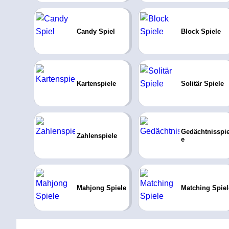
Candy Spiel
Block Spiele
Kartenspiele
Solitär Spiele
Gedächtnisspie
Zahlenspiele
e
Mahjong Spiele
Matching Spiel