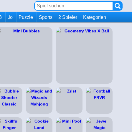
3
.io
Puzzle
Sports
2 Spieler
Kategorien