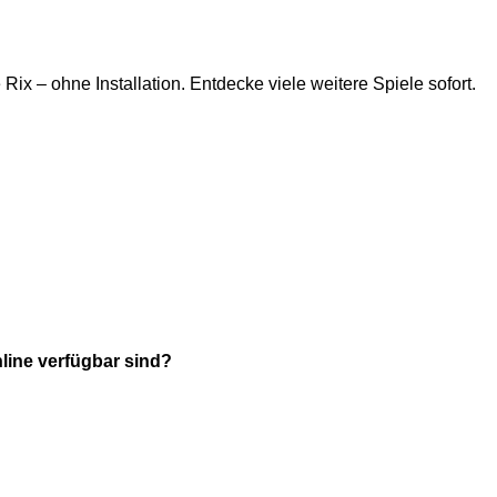
 Rix – ohne Installation. Entdecke viele weitere Spiele sofort.
nline verfügbar sind?