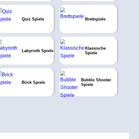
Quiz Spiele
Brettspiele
Klassische
Labyrinth Spiele
Spiele
Bubble Shooter
Brick Spiele
Spiele