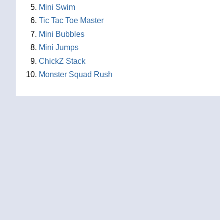
Mini Swim
Tic Tac Toe Master
Mini Bubbles
Mini Jumps
ChickZ Stack
Monster Squad Rush