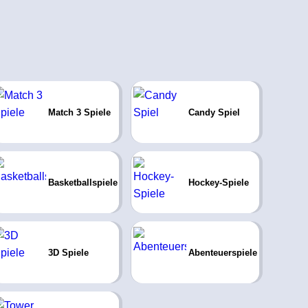
Match 3 Spiele
Candy Spiel
Basketballspiele
Hockey-Spiele
3D Spiele
Abenteuerspiele