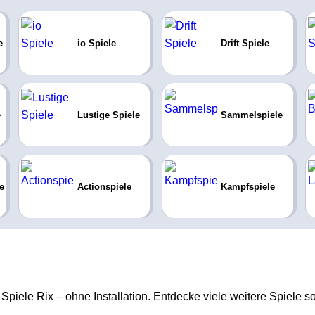
e
io Spiele
Drift Spiele
e
Lustige Spiele
Sammelspiele
e
Actionspiele
Kampfspiele
piele Rix – ohne Installation. Entdecke viele weitere Spiele sof