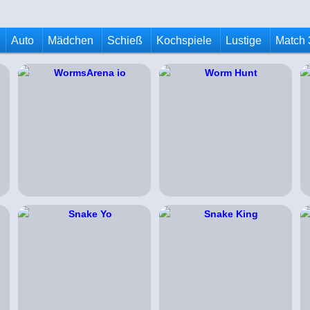
Auto
Mädchen
Schieß
Kochspiele
Lustige
Match 