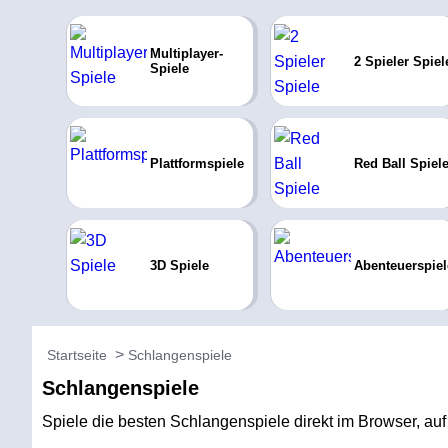
Multiplayer-
2 Spieler Spiel
Spiele
Plattformspiele
Red Ball Spiel
3D Spiele
Abenteuerspiel
Startseite
Schlangenspiele
Schlangenspiele
Spiele die besten Schlangenspiele direkt im Browser, auf S