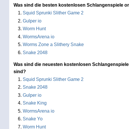
Was sind die besten kostenlosen Schlangenspiele o
Squid Sprunki Slither Game 2
Gulper io
Worm Hunt
WormsArena io
Worms Zone a Slithery Snake
Snake 2048
Was sind die neuesten kostenlosen Schlangenspiele,
sind?
Squid Sprunki Slither Game 2
Snake 2048
Gulper io
Snake King
WormsArena io
Snake Yo
Worm Hunt