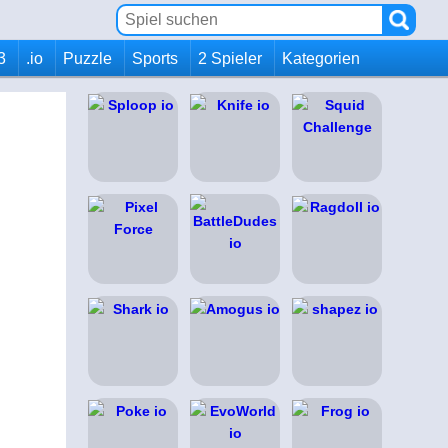
3
.io
Puzzle
Sports
2 Spieler
Kategorien