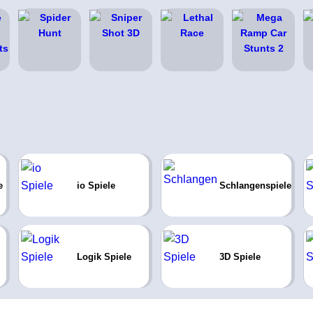
e
io Spiele
Schlangenspiele
Logik Spiele
3D Spiele