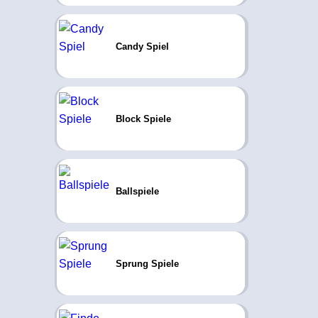
Candy Spiel
Block Spiele
Ballspiele
Sprung Spiele