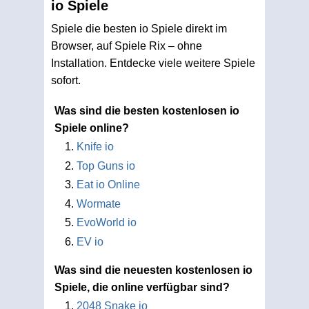
io Spiele
Spiele die besten io Spiele direkt im
Browser, auf Spiele Rix – ohne
Installation. Entdecke viele weitere Spiele
sofort.
Was sind die besten kostenlosen io
Spiele online?
Knife io
Top Guns io
Eat io Online
Wormate
EvoWorld io
EV io
Was sind die neuesten kostenlosen io
Spiele, die online verfügbar sind?
2048 Snake io