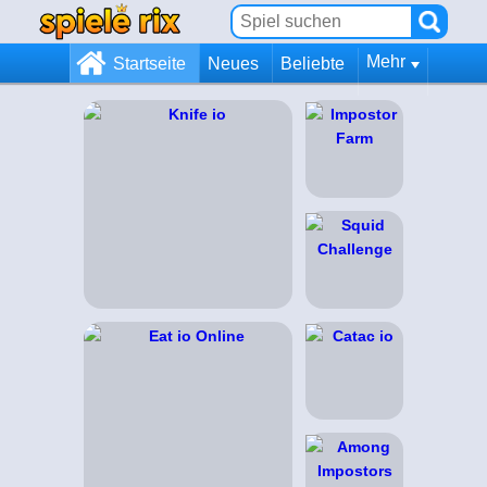
Mehr
Startseite
Neues
Beliebte