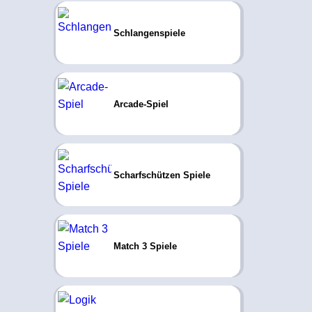
Schlangenspiele
Arcade-Spiel
Scharfschützen Spiele
Match 3 Spiele