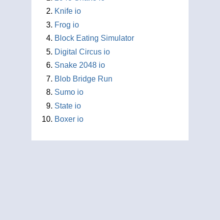
Knife io
Frog io
Block Eating Simulator
Digital Circus io
Snake 2048 io
Blob Bridge Run
Sumo io
State io
Boxer io