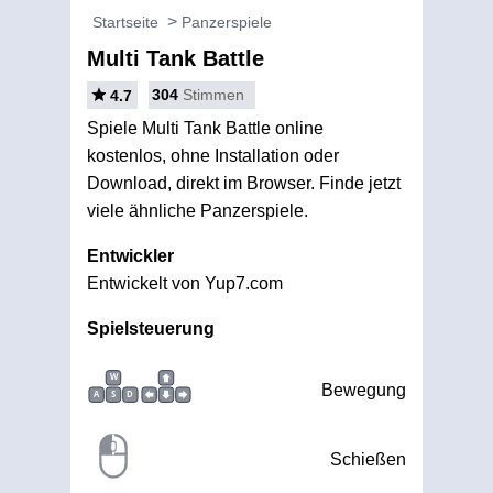
Startseite
Panzerspiele
Multi Tank Battle
304
Stimmen
4.7
Spiele Multi Tank Battle online
kostenlos, ohne Installation oder
Download, direkt im Browser. Finde jetzt
viele ähnliche Panzerspiele.
Entwickler
Entwickelt von Yup7.com
Spielsteuerung
W
Bewegung
A
S
D
Schießen