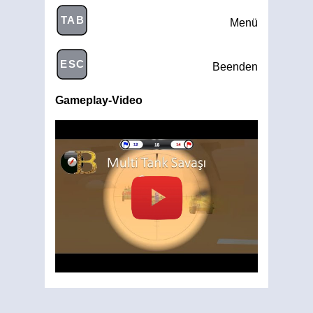
TAB
Menü
ESC
Beenden
Gameplay-Video