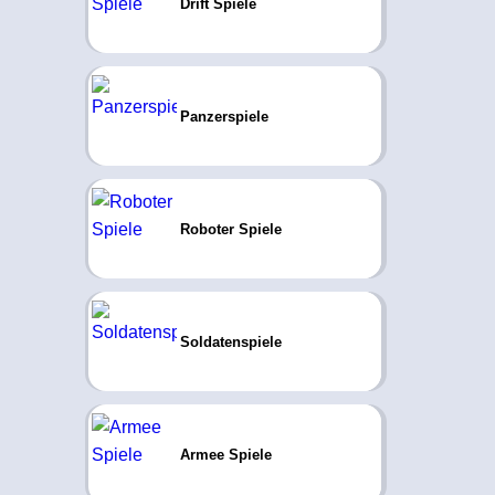
Drift Spiele
Panzerspiele
Roboter Spiele
Soldatenspiele
Armee Spiele