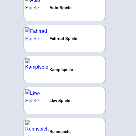
Auto Spiele
Fahrrad Spiele
Kampfspiele
Lkw-Spiele
Rennspiele