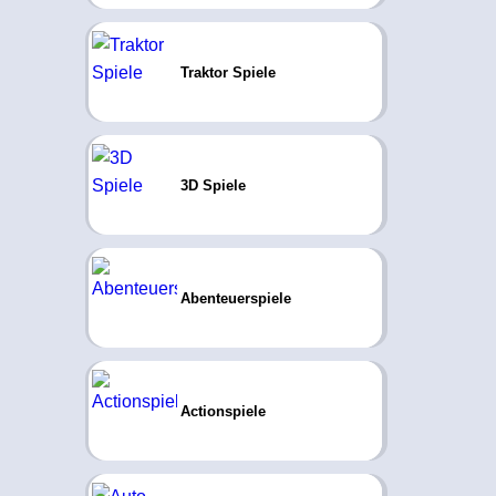
Traktor Spiele
3D Spiele
Abenteuerspiele
Actionspiele