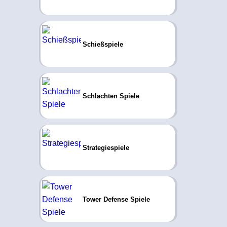
Schießspiele
Schlachten Spiele
Strategiespiele
Tower Defense Spiele