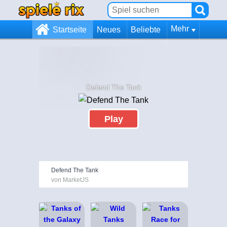
Mehr
Startseite
Neues
Beliebte
Defend The Tank
Play
Defend The Tank
von MarketJS