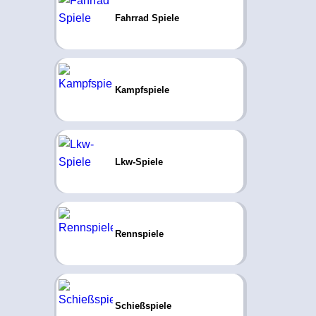
Fahrrad Spiele
Kampfspiele
Lkw-Spiele
Rennspiele
Schießspiele