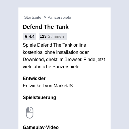
Startseite
Panzerspiele
Defend The Tank
123
Stimmen
4.4
Spiele Defend The Tank online
kostenlos, ohne Installation oder
Download, direkt im Browser. Finde jetzt
viele ähnliche Panzerspiele.
Entwickler
Entwickelt von MarketJS
Spielsteuerung
Gameplay-Video