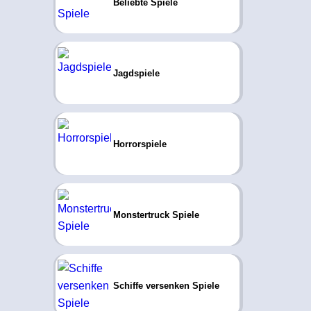
Beliebte Spiele
Jagdspiele
Horrorspiele
Monstertruck Spiele
Schiffe versenken Spiele