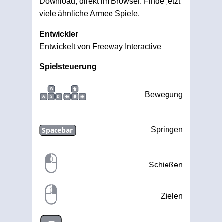
Download, direkt im Browser. Finde jetzt
viele ähnliche Armee Spiele.
Entwickler
Entwickelt von Freeway Interactive
Spielsteuerung
W
Bewegung
A
S
D
Spacebar
Springen
Schießen
Zielen