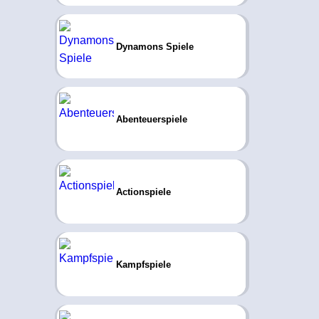
Dynamons Spiele
Abenteuerspiele
Actionspiele
Kampfspiele