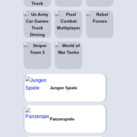
Jungen Spiele
Panzerspiele