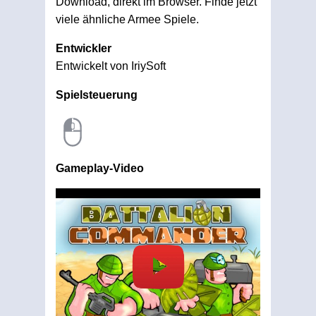
Download, direkt im Browser. Finde jetzt
viele ähnliche Armee Spiele.
Entwickler
Entwickelt von IriySoft
Spielsteuerung
Gameplay-Video