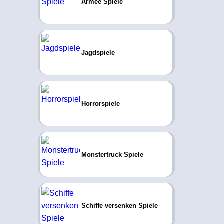
Armee Spiele
Jagdspiele
Horrorspiele
Monstertruck Spiele
Schiffe versenken Spiele