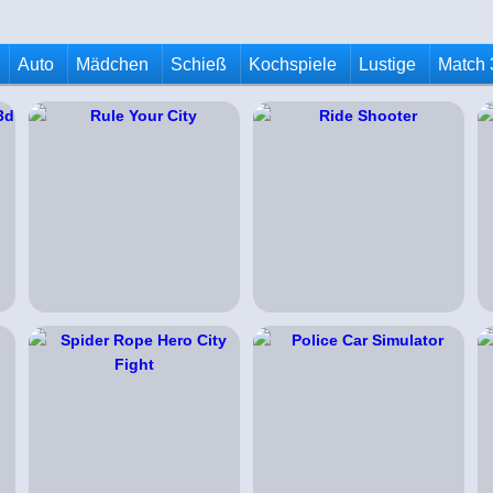
Auto
Mädchen
Schieß
Kochspiele
Lustige
Match 