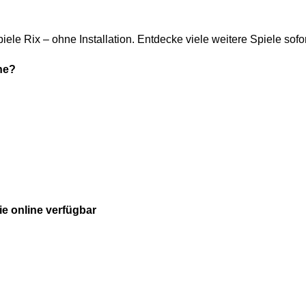
ele Rix – ohne Installation. Entdecke viele weitere Spiele sofor
ne?
e online verfügbar