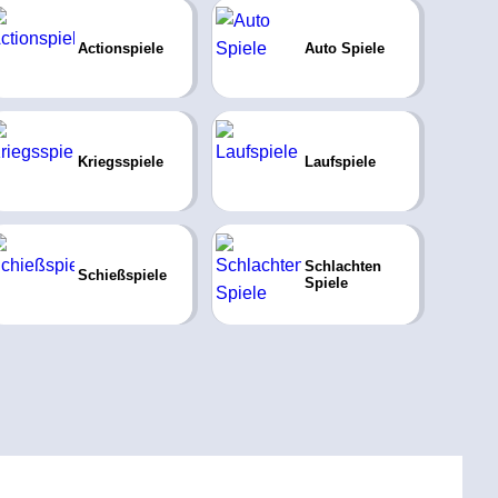
Actionspiele
Auto Spiele
Kriegsspiele
Laufspiele
Schlachten
Schießspiele
Spiele