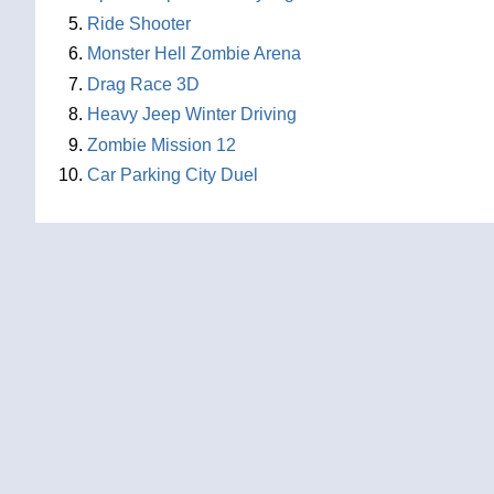
Ride Shooter
Monster Hell Zombie Arena
Drag Race 3D
Heavy Jeep Winter Driving
Zombie Mission 12
Car Parking City Duel