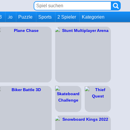
3
.io
Puzzle
Sports
2 Spieler
Kategorien