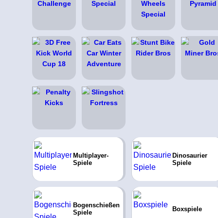
Multiplayer-
Dinosaurier
Spiele
Spiele
Bogenschießen
Boxspiele
Spiele