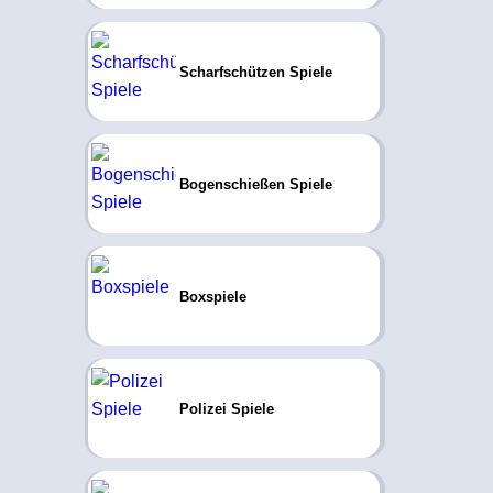
Scharfschützen Spiele
Bogenschießen Spiele
Boxspiele
Polizei Spiele