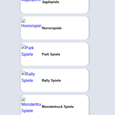
Jagdspiele
Horrorspiele
Park Spiele
Rally Spiele
Monstertruck Spiele