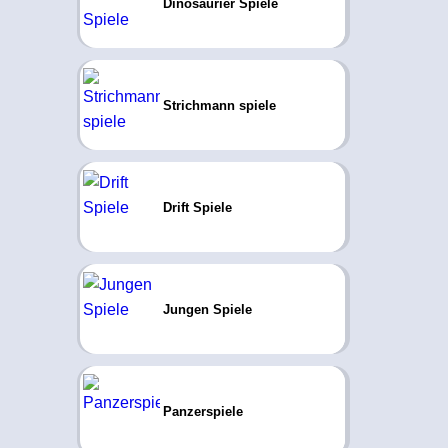
Dinosaurier Spiele
Strichmann spiele
Drift Spiele
Jungen Spiele
Panzerspiele