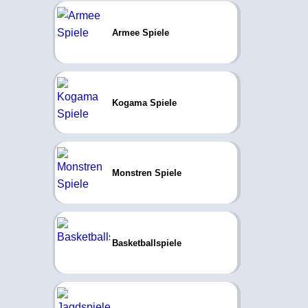
Armee Spiele
Kogama Spiele
Monstren Spiele
Basketballspiele