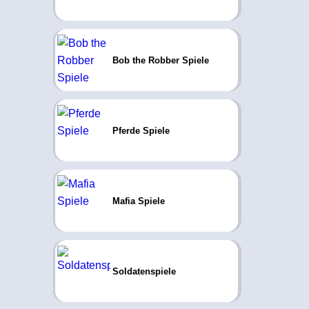
Bob the Robber Spiele
Pferde Spiele
Mafia Spiele
Soldatenspiele