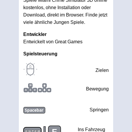
Spiele Miami Crime Simulator 3D online
kostenlos, ohne Installation oder
Download, direkt im Browser. Finde jetzt
viele ähnliche Jungen Spiele.
Entwickler
Entwickelt von Great Games
Spielsteuerung
Zielen
W
Bewegung
A
S
D
Spacebar
Springen
|
Ins Fahrzeug
E
ENTER