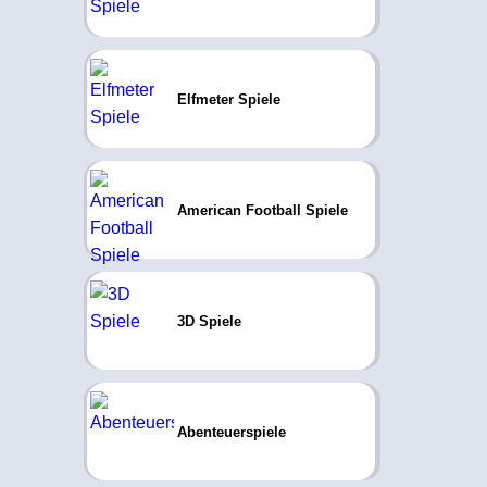
Elfmeter Spiele
American Football Spiele
3D Spiele
Abenteuerspiele