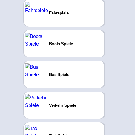
Fahrspiele
Boots Spiele
Bus Spiele
Verkehr Spiele