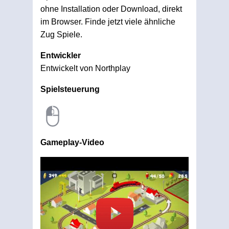
ohne Installation oder Download, direkt
im Browser. Finde jetzt viele ähnliche
Zug Spiele.
Entwickler
Entwickelt von Northplay
Spielsteuerung
Gameplay-Video