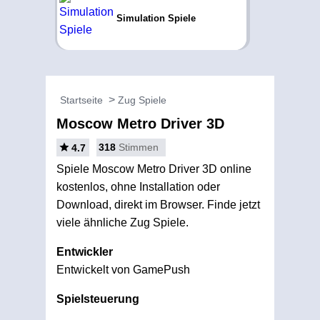
Simulation Spiele
Startseite
Zug Spiele
Moscow Metro Driver 3D
318
Stimmen
4.7
Spiele Moscow Metro Driver 3D online
kostenlos, ohne Installation oder
Download, direkt im Browser. Finde jetzt
viele ähnliche Zug Spiele.
Entwickler
Entwickelt von GamePush
Spielsteuerung