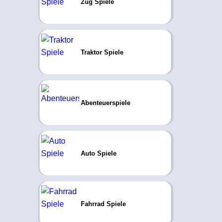
Zug Spiele
Traktor Spiele
Abenteuerspiele
Auto Spiele
Fahrrad Spiele