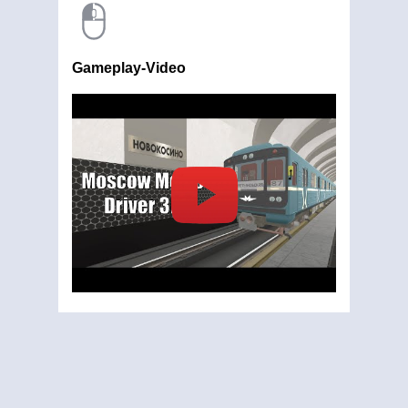
Gameplay-Video