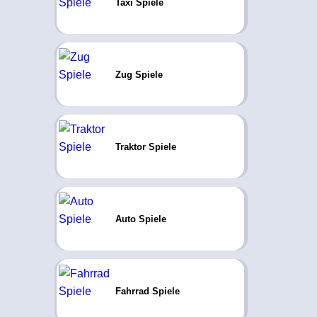
Taxi Spiele
Zug Spiele
Traktor Spiele
Auto Spiele
Fahrrad Spiele