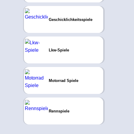
Geschicklichkeitsspiele
Lkw-Spiele
Motorrad Spiele
Rennspiele