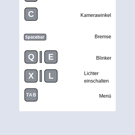
C
Kamerawinkel
Spacebar
Bremse
|
Q
E
Blinker
|
Lichter
X
L
einschalten
TAB
Menü