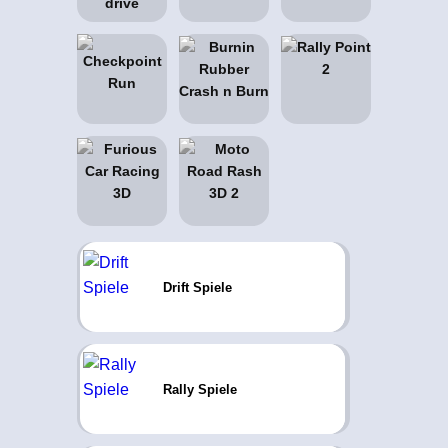
Drift Spiele
Rally Spiele