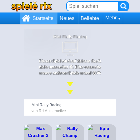
Mehr
Startseite
Neues
Beliebte
Mini Rally Racing
Dieses Spiel wird auf deinem Gerät
nicht unterstützt 😞. Bitte versuche
unsere anderen Spiele unten! 😄🎮
Mini Rally Racing
von RHM Interactive