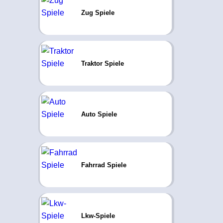
Zug Spiele
Traktor Spiele
Auto Spiele
Fahrrad Spiele
Lkw-Spiele