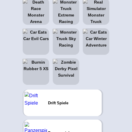
Drift Spiele