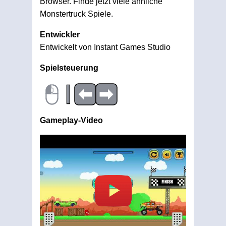
Browser. Finde jetzt viele ähnliche
Monstertruck Spiele.
Entwickler
Entwickelt von Instant Games Studio
Spielsteuerung
|
Gameplay-Video