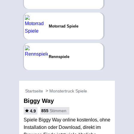
Motorrad Spiele
Rennspiele
Startseite
Monstertruck Spiele
Biggy Way
855
Stimmen
4.9
Spiele Biggy Way online kostenlos, ohne
Installation oder Download, direkt im