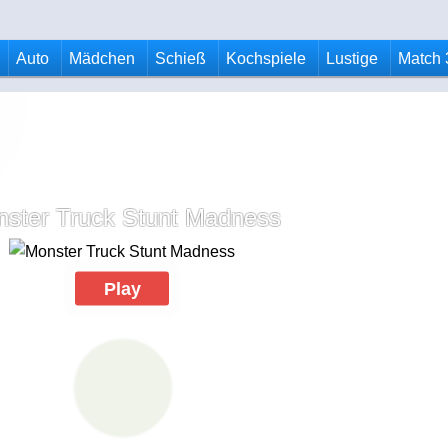
Auto
Mädchen
Schieß
Kochspiele
Lustige
Match 
ster Truck Stunt Madness
Play