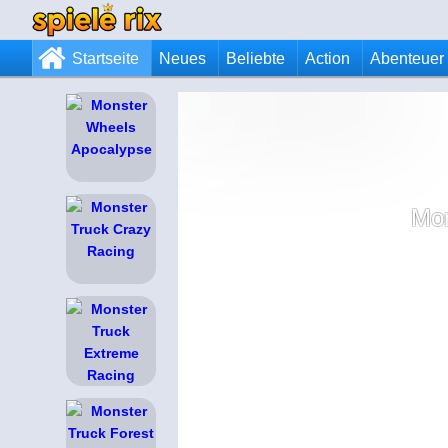
Startseite
Neues
Beliebte
Action
Abenteuer
Mon