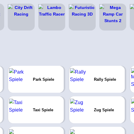
Park Spiele
Rally Spiele
Taxi Spiele
Zug Spiele