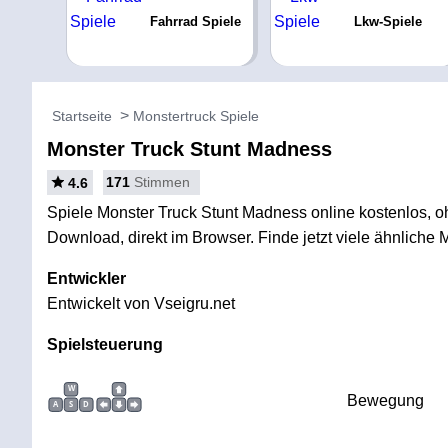
Fahrrad Spiele
Lkw-Spiele
Startseite
Monstertruck Spiele
Monster Truck Stunt Madness
171
Stimmen
4.6
Spiele Monster Truck Stunt Madness online kostenlos, oh
Download, direkt im Browser. Finde jetzt viele ähnliche 
Entwickler
Entwickelt von Vseigru.net
Spielsteuerung
W
Bewegung
A
S
D