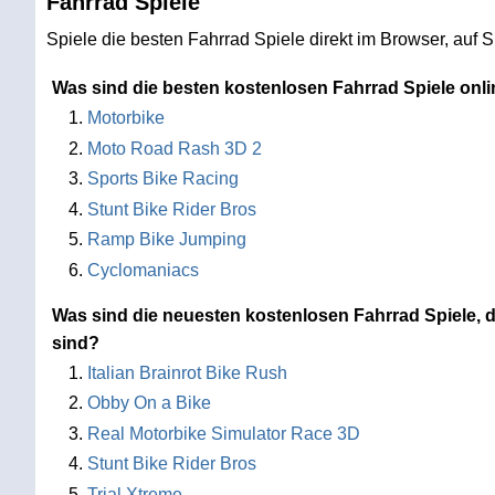
Fahrrad Spiele
Spiele die besten Fahrrad Spiele direkt im Browser, auf Sp
Was sind die besten kostenlosen Fahrrad Spiele onl
Motorbike
Moto Road Rash 3D 2
Sports Bike Racing
Stunt Bike Rider Bros
Ramp Bike Jumping
Cyclomaniacs
Was sind die neuesten kostenlosen Fahrrad Spiele, d
sind?
Italian Brainrot Bike Rush
Obby On a Bike
Real Motorbike Simulator Race 3D
Stunt Bike Rider Bros
Trial Xtreme