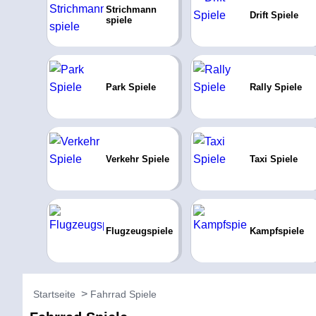
Strichmann
Drift Spiele
spiele
Park Spiele
Rally Spiele
Verkehr Spiele
Taxi Spiele
Flugzeugspiele
Kampfspiele
Startseite
Fahrrad Spiele