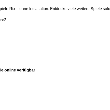
iele Rix – ohne Installation. Entdecke viele weitere Spiele sofo
ine?
ie online verfügbar