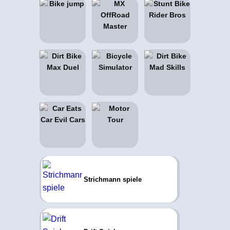
Strichmann spiele