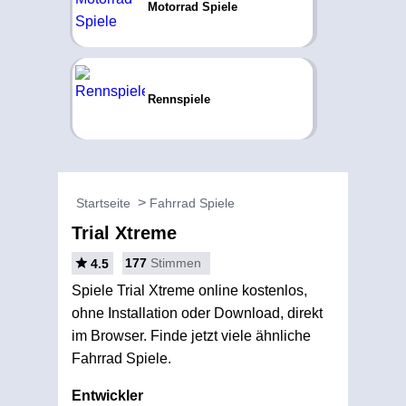
Motorrad Spiele
Rennspiele
Startseite
Fahrrad Spiele
Trial Xtreme
177
Stimmen
4.5
Spiele Trial Xtreme online kostenlos,
ohne Installation oder Download, direkt
im Browser. Finde jetzt viele ähnliche
Fahrrad Spiele.
Entwickler