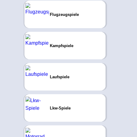
Flugzeugspiele
Kampfspiele
Laufspiele
Lkw-Spiele