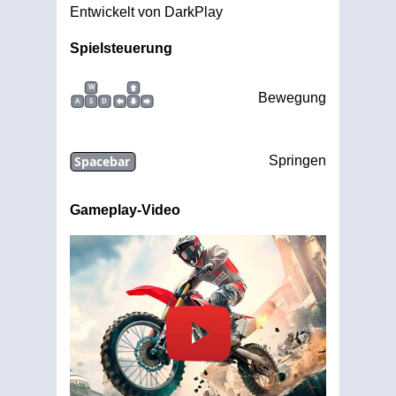
Entwickelt von DarkPlay
Spielsteuerung
W
Bewegung
A
S
D
Spacebar
Springen
Gameplay-Video