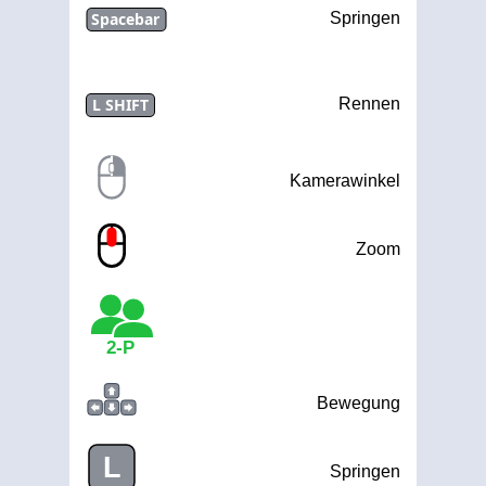
Spacebar
Springen
L SHIFT
Rennen
Kamerawinkel
Zoom
2-P
Bewegung
L
Springen