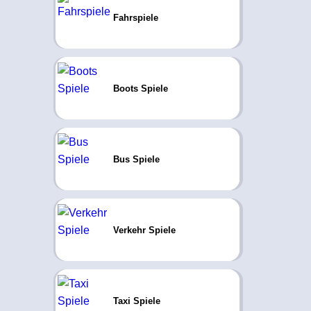
Fahrspiele
Boots Spiele
Bus Spiele
Verkehr Spiele
Taxi Spiele