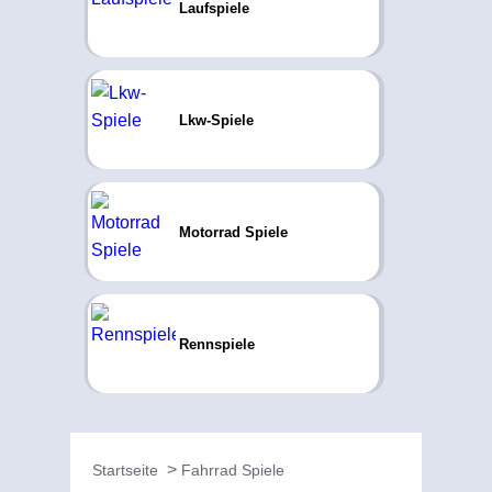
Laufspiele
Lkw-Spiele
Motorrad Spiele
Rennspiele
Startseite
Fahrrad Spiele