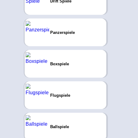
Drift Spiele
Panzerspiele
Boxspiele
Flugspiele
Ballspiele