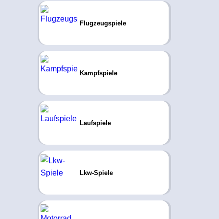
Flugzeugspiele
Kampfspiele
Laufspiele
Lkw-Spiele